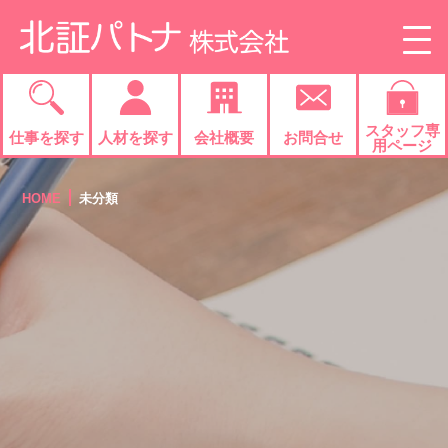
Skip
to
content
スタッフ専
仕事を
探す
人材を
探す
会社概要
お問合せ
用ページ
HOME
未分類