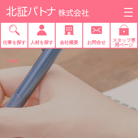
Skip
to
content
スタッフ専
仕事を
探す
人材を
探す
会社概要
お問合せ
用ページ
HOME